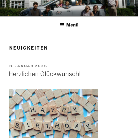
Zum
Inhalt
springen
Menü
NEUIGKEITEN
VERÖFFENTLICHT
8. JANUAR 2026
AM
Herzlichen Glückwunsch!